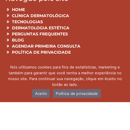
HOME
CLÍNICA DERMATOLÓGICA
TECNOLOGIAS
DERMATOLOGIA ESTÉTICA
PERGUNTAS FREQUENTES
BLOG
AGENDAR PRIMEIRA CONSULTA
POLÍTICA DE PRIVACIDADE
Mapa do site
Nós utilizamos cookies para fins de estatísticas, marketing e
também para garantir que você tenha a melhor experiência no
nosso site. Para continuar sua navegação, clique em Aceito no
Todas as informações aqui publicadas têm cunho
botão ao lado.
educacional e são previamente analisadas pela Dra.
Aceito
Política de privacidade
Claudia Savassi CRM 122 814
responsável pela clínica, e não podem ser
consideradas como diagnóstico prévio. Para tal, é
necessário consulta e exames preliminares.
Copyright © - Dra. Claudia Savassi 2026. Powered by
Riscamundo