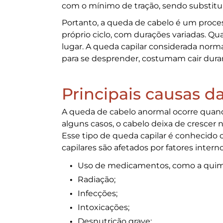
com o mínimo de tração, sendo substitu
Portanto, a
queda de cabelo
é um proces
próprio ciclo, com durações variadas. 
lugar. A
queda capilar
considerada normal v
para se desprender, costumam cair dura
Principais causas d
A
queda de cabelo
anormal ocorre quand
alguns casos, o cabelo deixa de crescer
Esse tipo de
queda capilar
é conhecido c
capilares são afetados por fatores inter
Uso de medicamentos, como a quimi
Radiação;
Infecções;
Intoxicações;
Desnutrição grave;