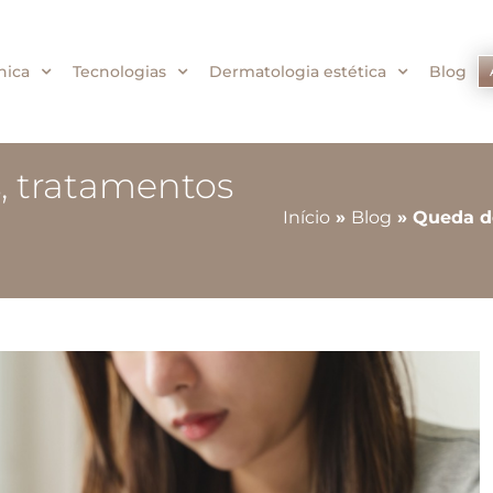
nica
Tecnologias
Dermatologia estética
Blog
, tratamentos
Início
»
Blog
»
Queda de