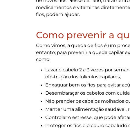
de novos fios. Nesse cenário, tratament
medicamentos e vitaminas diretamente 
fios, podem ajudar.
Como prevenir a qu
Como vimos, a queda de fios é um proces
entanto, para prevenir a
queda capilar
ex
como:
Lavar o cabelo 2 a 3 vezes por seman
obstrução dos folículos capilares;
Enxaguar bem os fios para evitar a
Desembaraçar os cabelos com cuidad
Não prender os cabelos molhados ou 
Manter uma alimentação saudável, ric
Controlar o estresse, que pode afetar 
Proteger os fios e o couro cabeludo d