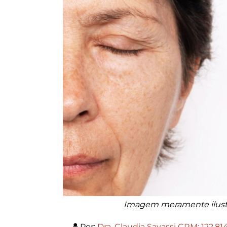
Imagem meramente ilustr
Por:
Dra. Claudia Savassi CRM: 122.81