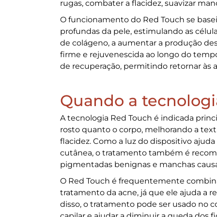
rugas, combater a flacidez, suavizar man
O funcionamento do Red Touch se basei
profundas da pele, estimulando as célul
de colágeno, a aumentar a produção dess
firme e rejuvenescida ao longo do temp
de recuperação, permitindo retornar às a
Quando a tecnologi
A tecnologia Red Touch é indicada prin
rosto quanto o corpo, melhorando a textur
flacidez. Como a luz do dispositivo ajud
cutânea, o tratamento também é recom
pigmentadas benignas e manchas causad
O Red Touch é frequentemente combina
tratamento da acne, já que ele ajuda a r
disso, o tratamento pode ser usado no c
capilar e ajudar a diminuir a queda dos 