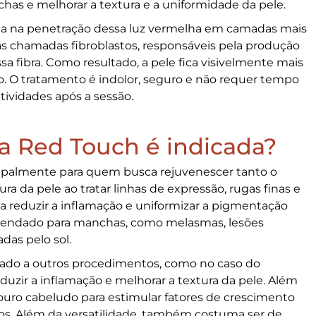
chas e melhorar a textura e a uniformidade da pele.
a na penetração dessa luz vermelha em camadas mais
as chamadas fibroblastos, responsáveis pela produção
a fibra. Como resultado, a pele fica visivelmente mais
o. O tratamento é indolor, seguro e não requer tempo
tividades após a sessão.
a Red Touch é indicada?
cipalmente para quem busca rejuvenescer tanto o
a da pele ao tratar linhas de expressão, rugas finas e
a a reduzir a inflamação e uniformizar a pigmentação
endado para manchas, como melasmas, lesões
as pelo sol.
do a outros procedimentos, como no caso do
eduzir a inflamação e melhorar a textura da pele. Além
ouro cabeludo para estimular fatores de crescimento
fios. Além da versatilidade, também costuma ser de