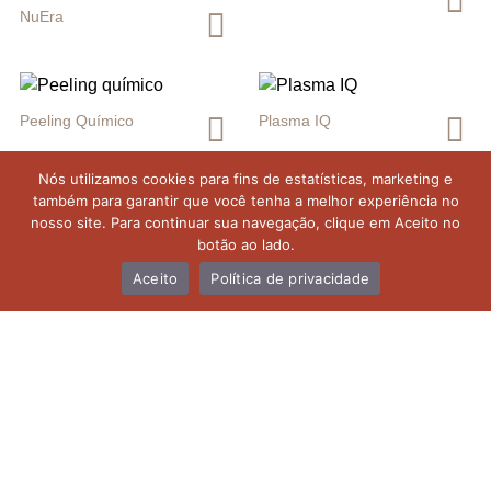
NuEra
Peeling Químico
Plasma IQ
Nós utilizamos cookies para fins de estatísticas, marketing e
também para garantir que você tenha a melhor experiência no
nosso site. Para continuar sua navegação, clique em Aceito no
Power 2
Prophilo Profilo
botão ao lado.
Aceito
Política de privacidade
PRP
Quanta Pico
Radiasse Radiesse
Rigenera