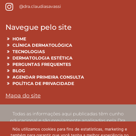
@dra.claudiasavassi
Navegue pelo site
HOME
CLÍNICA DERMATOLÓGICA
TECNOLOGIAS
DERMATOLOGIA ESTÉTICA
PERGUNTAS FREQUENTES
BLOG
AGENDAR PRIMEIRA CONSULTA
POLÍTICA DE PRIVACIDADE
Mapa do site
Todas as informações aqui publicadas têm cunho
educacional e são previamente analisadas pela Dra.
Claudia Savassi CRM 122 814
Nós utilizamos cookies para fins de estatísticas, marketing e
responsável pela clínica, e não podem ser
também para garantir que você tenha a melhor experiência no