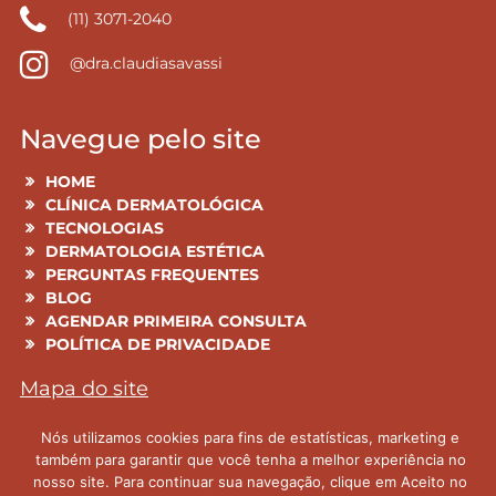
(11) 3071-2040
@dra.claudiasavassi
Navegue pelo site
HOME
CLÍNICA DERMATOLÓGICA
TECNOLOGIAS
DERMATOLOGIA ESTÉTICA
PERGUNTAS FREQUENTES
BLOG
AGENDAR PRIMEIRA CONSULTA
POLÍTICA DE PRIVACIDADE
Mapa do site
Nós utilizamos cookies para fins de estatísticas, marketing e
Todas as informações aqui publicadas têm cunho
também para garantir que você tenha a melhor experiência no
educacional e são previamente analisadas pela Dra.
nosso site. Para continuar sua navegação, clique em Aceito no