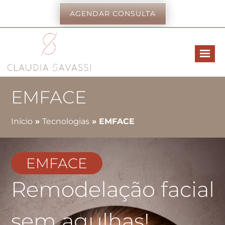
AGENDAR CONSULTA
EMFACE
Início
»
Tecnologias
»
EMFACE
EMFACE
Remodelação facial
sem agulhas!