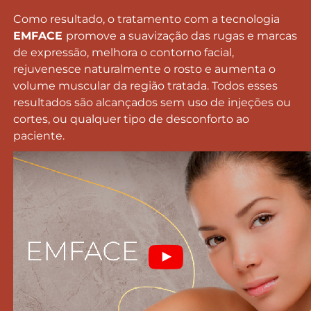
Como resultado, o tratamento com a tecnologia
EMFACE
promove a suavização das rugas e marcas
de expressão, melhora o contorno facial,
rejuvenesce naturalmente o rosto e aumenta o
volume muscular da região tratada. Todos esses
resultados são alcançados sem uso de injeções ou
cortes, ou qualquer tipo de desconforto ao
paciente.