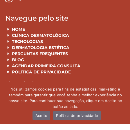
Navegue pelo site
HOME
CLÍNICA DERMATOLÓGICA
TECNOLOGIAS
DERMATOLOGIA ESTÉTICA
PERGUNTAS FREQUENTES
BLOG
AGENDAR PRIMEIRA CONSULTA
POLÍTICA DE PRIVACIDADE
Mapa do site
Nós utilizamos cookies para fins de estatísticas, marketing e
também para garantir que você tenha a melhor experiência no
Todas as informações aqui publicadas têm cunho
nosso site. Para continuar sua navegação, clique em Aceito no
botão ao lado.
educacional e são previamente analisadas pela Dra.
Claudia Savassi CRM 122 814
Aceito
Política de privacidade
responsável pela clínica, e não podem ser
consideradas como diagnóstico prévio. Para tal, é