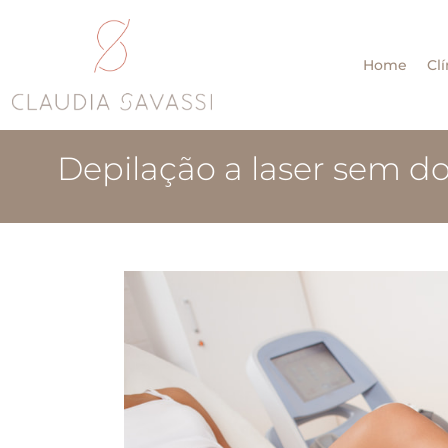
Home
Clí
Depilação a laser sem dor