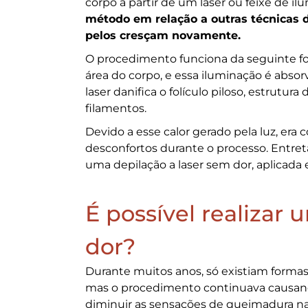
corpo a partir de um laser ou feixe de i
método em relação a outras técnicas d
pelos cresçam novamente.
O procedimento funciona da seguinte fo
área do corpo, e essa iluminação é absor
laser danifica o folículo piloso, estrutu
filamentos.
Devido a esse calor gerado pela luz, e
desconfortos durante o processo. Entr
uma depilação a laser sem dor, aplicada 
É possível realizar
dor?
Durante muitos anos, só existiam formas d
mas o procedimento continuava causand
diminuir as sensações de queimadura na 