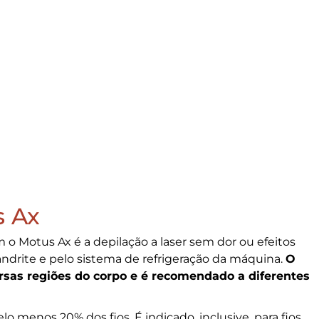
s Ax
o Motus Ax é a depilação a laser sem dor ou efeitos
xandrite e pelo sistema de refrigeração da máquina.
O
rsas regiões do corpo e é recomendado a diferentes
o menos 20% dos fios. É indicado, inclusive, para fios