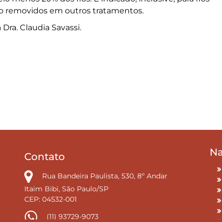
ão removidos em outros tratamentos.
Dra. Claudia Savassi.
Na
Contato
Rua Bandeira Paulista, 530, 8º Andar
Itaim Bibi, São Paulo/SP
CEP: 04532-001
(11) 93729-9073