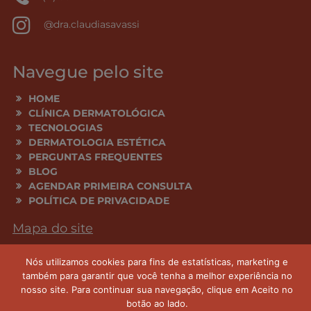
@dra.claudiasavassi
Navegue pelo site
HOME
CLÍNICA DERMATOLÓGICA
TECNOLOGIAS
DERMATOLOGIA ESTÉTICA
PERGUNTAS FREQUENTES
BLOG
AGENDAR PRIMEIRA CONSULTA
POLÍTICA DE PRIVACIDADE
Mapa do site
Nós utilizamos cookies para fins de estatísticas, marketing e
Todas as informações aqui publicadas têm cunho
também para garantir que você tenha a melhor experiência no
educacional e são previamente analisadas pela Dra.
nosso site. Para continuar sua navegação, clique em Aceito no
Claudia Savassi CRM 122 814
botão ao lado.