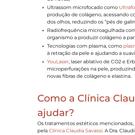
Ultrassom microfocado como
Ultraf
produção de colágeno, acessando c
dos olhos, reduzindo os “pés de galin
Radiofrequência microagulhada c
organismo a produzir colágeno a part
Tecnologias com plasma, como
pla
à retração da pele e ajudando a suaviz
YouLaser
, laser ablativo de CO2 e E
microperfurações na pele, produzin
novas fibras de colágeno e elastina.
Como a Clínica Clau
ajudar?
Os tratamentos estéticos mencionados,
pela
Clínica Claudia Savassi
. A Dra. Clau