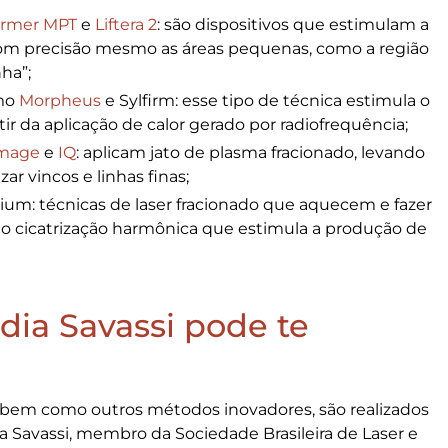
ormer MPT
e
Liftera 2
: são dispositivos que estimulam a
om precisão mesmo as áreas pequenas, como a região
ha”;
omo
Morpheus
e Sylfirm: esse tipo de técnica estimula o
ir da aplicação de calor gerado por radiofrequência;
smage
e
IQ
: aplicam jato de plasma fracionado, levando
ar vincos e linhas finas;
rbium: técnicas de laser fracionado que aquecem e fazer
do cicatrização harmônica que estimula a produção de
dia Savassi pode te
 bem como outros métodos inovadores, são realizados
dia Savassi, membro da Sociedade Brasileira de Laser e