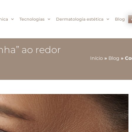
nica
Tecnologias
Dermatologia estética
Blog
nha” ao redor
Início
»
Blog
»
Co